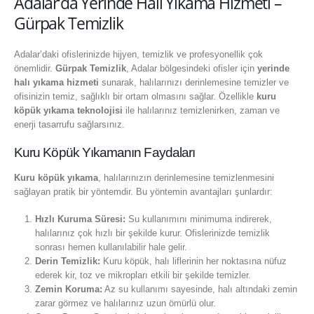
Adalar’da Yerinde Halı Yıkama Hizmeti –
Gürpak Temizlik
Adalar’daki ofislerinizde hijyen, temizlik ve profesyonellik çok
önemlidir.
Gürpak Temizlik
, Adalar bölgesindeki ofisler için
yerinde
halı yıkama hizmeti
sunarak, halılarınızı derinlemesine temizler ve
ofisinizin temiz, sağlıklı bir ortam olmasını sağlar. Özellikle
kuru
köpük yıkama teknolojisi
ile halılarınız temizlenirken, zaman ve
enerji tasarrufu sağlarsınız.
Kuru Köpük Yıkamanın Faydaları
Kuru köpük yıkama
, halılarınızın derinlemesine temizlenmesini
sağlayan pratik bir yöntemdir. Bu yöntemin avantajları şunlardır:
Hızlı Kuruma Süresi:
Su kullanımını minimuma indirerek,
halılarınız çok hızlı bir şekilde kurur. Ofislerinizde temizlik
sonrası hemen kullanılabilir hale gelir.
Derin Temizlik:
Kuru köpük, halı liflerinin her noktasına nüfuz
ederek kir, toz ve mikropları etkili bir şekilde temizler.
Zemin Koruma:
Az su kullanımı sayesinde, halı altındaki zemin
zarar görmez ve halılarınız uzun ömürlü olur.